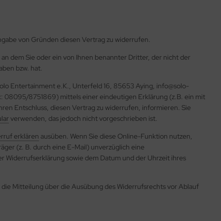
ngabe von Gründen diesen Vertrag zu widerrufen.
 an dem Sie oder ein von Ihnen benannter Dritter, der nicht der
aben bzw. hat.
lo Entertainment e.K., Unterfeld 16, 85653 Aying, info@solo-
 08095/8751869) mittels einer eindeutigen Erklärung (z.B. ein mit
Ihren Entschluss, diesen Vertrag zu widerrufen, informieren. Sie
lar
verwenden, das jedoch nicht vorgeschrieben ist.
rruf erklären
ausüben. Wenn Sie diese Online-Funktion nutzen,
ger (z. B. durch eine E-Mail) unverzüglich eine
er Widerrufserklärung sowie dem Datum und der Uhrzeit ihres
ie die Mitteilung über die Ausübung des Widerrufsrechts vor Ablauf