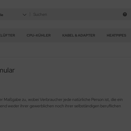
le
ELÜFTER
CPU-KÜHLER
KABEL & ADAPTER
HEATPIPES
mular
r Maßgabe zu, wobei Verbraucher jede natürliche Person ist, die ein
end weder ihrer gewerblichen noch ihrer selbständigen beruflichen