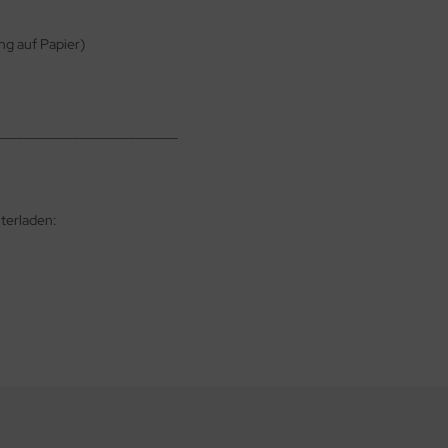
ng auf Papier)
__________________________
terladen: