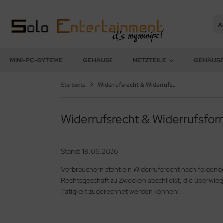
Al
num
ALLES ANZEIGEN AUS NETZTEILE
MINI-PC-SYTEME
GEHÄUSE
NETZTEILE
GEHÄUS
ni-Netzteile
Startseite
Widerrufsrecht & Widerrufsformular
terne Netzteile
Widerrufsrecht & Widerrufsfor
ni-Netzteil Sets
Stand: 19.06.2026
Verbrauchern steht ein Widerrufsrecht nach folgende
Rechtsgeschäft zu Zwecken abschließt, die überwieg
Tätigkeit zugerechnet werden können: