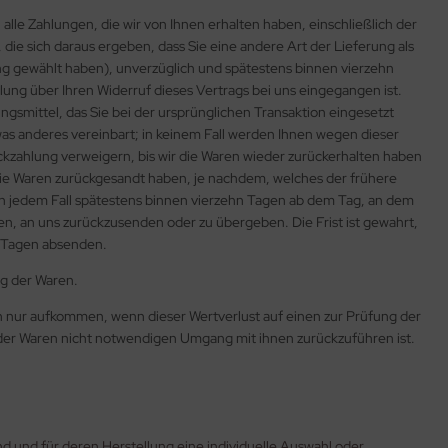
alle Zahlungen, die wir von Ihnen erhalten haben, einschließlich der
die sich daraus ergeben, dass Sie eine andere Art der Lieferung als
ng gewählt haben), unverzüglich und spätestens binnen vierzehn
ung über Ihren Widerruf dieses Vertrags bei uns eingegangen ist.
gsmittel, das Sie bei der ursprünglichen Transaktion eingesetzt
was anderes vereinbart; in keinem Fall werden Ihnen wegen dieser
kzahlung verweigern, bis wir die Waren wieder zurückerhalten haben
 die Waren zurückgesandt haben, je nachdem, welches der frühere
 in jedem Fall spätestens binnen vierzehn Tagen ab dem Tag, an dem
en, an uns zurückzusenden oder zu übergeben. Die Frist ist gewahrt,
n Tagen absenden.
g der Waren.
n nur aufkommen, wenn dieser Wertverlust auf einen zur Prüfung der
der Waren nicht notwendigen Umgang mit ihnen zurückzuführen ist.
ind und für deren Herstellung eine individuelle Auswahl oder