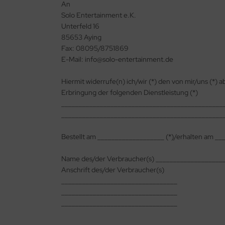
An
Solo Entertainment e.K.
Unterfeld 16
85653 Aying
Fax: 08095/8751869
E-Mail: info@solo-entertainment.de
Hiermit widerrufe(n) ich/wir (*) den von mir/uns (*)
Erbringung der folgenden Dienstleistung (*)
______________________________________________
______________________________________________
Bestellt am ___________________ (*)/erhalten am __
Name des/der Verbraucher(s) ___________________
Anschrift des/der Verbraucher(s)
_________________________________
_________________________________
_________________________________