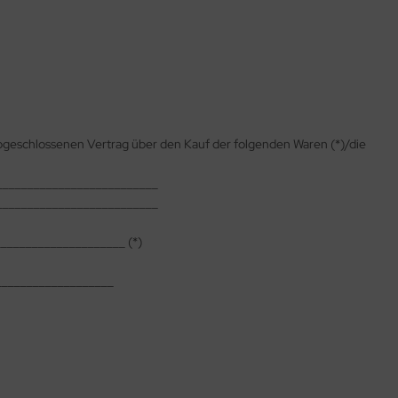
 abgeschlossenen Vertrag über den Kauf der folgenden Waren (*)/die
__________________________
__________________________
_____________________ (*)
___________________