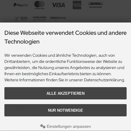
Diese Webseite verwendet Cookies und andere
Sicher und preiswert einkaufen!
Technologien
Wir verwenden Cookies und ähnliche Technologien, auch von
Drittanbietern, um die ordentliche Funktionsweise der Website zu
gewährleisten, die Nutzung unseres Angebotes zu analysieren und
Ihnen ein bestmögliches Einkaufserlebnis bieten zu können.
Weitere Informationen finden Sie in unserer Datenschutzerklärung.
ALLE AKZEPTIEREN
Alle Preise inkl. gesetzl. MwSt. zzgl.
Versandkosten
. Die durchgestrichenen Preise
NUR NOTWENDIGE
entsprechen dem bisherigen Preis bei Solo Entertainment e.K. - It's my Mini-PC! Webshop
für lautlose Mini-ITX Mini-PC und Mini-PC Komponenten.
Solo Entertainment e.K. - It's my Mini-PC! Webshop für lautlose Mini-ITX Mini-PC und
Einstellungen anpassen
Mini-PC Komponenten © 2026 | Template © 2009-2026 by modified eCommerce