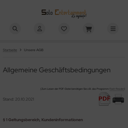
num
ALLES ANZEIGEN AUS NETZTEILE
ni-Netzteile
Startseite
Unsere AGB
terne Netzteile
Allgemeine Geschäftsbedingungen
ni-Netzteil Sets
(Zum Lesen der PDF-Datei benötigen Sie z.B. das Programm
Foxit-Reader
)
Stand: 20.10.2021
§ 1 Geltungsbereich, Kundeninformationen